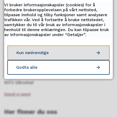
(08.00-15.00 fra 15.mai til 15.september)
Vi bruker informasjonskapsler (cookies) for å
forbedre brukeropplevelsen på vårt nettsted,
Send oss faktura
tilpasse innhold og tilby funksjoner samt analysere
trafikken vår. Ved å fortsette å bruke nettstedet,
samtykker du til vår bruk av informasjonskapsler i
henhold til denne erklæringen. Du kan tilpasse bruk
Postadresser
av informasjonskapsler under “Detaljer”.
Senja vgs, Finnfjordbotn
Løksebakken 55
Kun nødvendige
9308 Finnsnes
Godta alle
Senja vgs, Gibostad
Gisundveien 9
9372 Gibostad
Send e-post
Her finner du oss