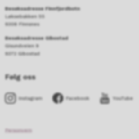
Besøksadresse Finnfjordbotn
Løksebakken 55
9308 Finnsnes
Besøksadresse Gibostad
Gisundveien 9
9372 Gibostad
Følg oss
Instagram
Facebook
YouTube
Personvern