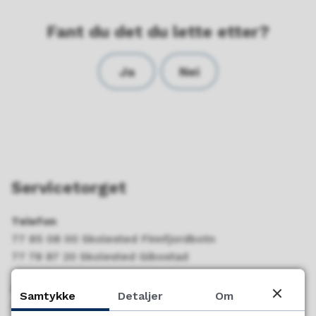
Fant du det du lette etter?
Ja
Nei
Servicetorget
Telefon
77 85 08 00 Skolested Finnfjordbotn
77 78 87 20 Skolested Gibostad
Åpningstider
Samtykke
Detaljer
Om
Hverdager fra 08.00-15.45