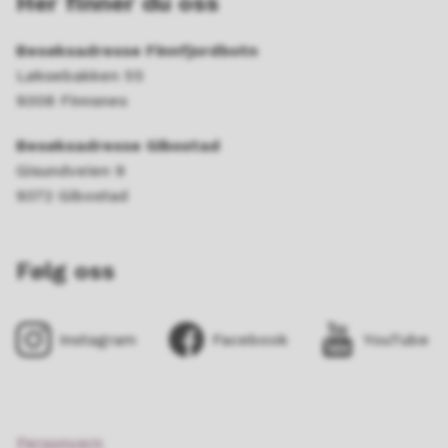
Her finner du oss
Besøksadresse Finnfjordbotn
Løksebakken 55
9308 Finnsnes
Besøksadresse Gibostad
Gisundveien 9
9372 Gibostad
Følg oss
Instagram
Facebook
YouTube
Personvern