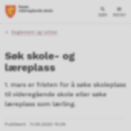
SØK
MENY
Du
Reglement og rutiner
er
her:
Søk skole- og
læreplass
1. mars er fristen for å søke skoleplass
til videregående skole eller søke
læreplass som lærling.
Publisert
11.05.2020 15.09