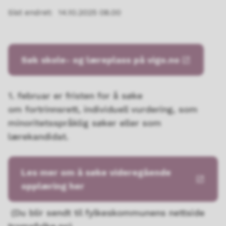
Sist endret
14.10.2025 08.00
Søk skole- og læreplass på vigo.no
1. februar er fristen for å søke
om fortrinnsrett, individuell vurdering, som
minoritetsspråklig søker eller som
lærekandidat.
Les mer om å søke videregående
opplæring her
(Du blir sendt til fylkeskommunens nettside