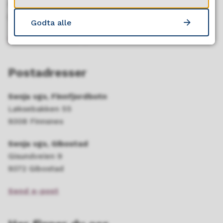
Hverdager fra 08.00-15.45
(08.00-15.00 fra 15.mai til 15.september)
Godta alle
Send oss faktura
Postadresser
Senja vgs, Finnfjordbotn
Løksebakken 55
9308 Finnsnes
Senja vgs, Gibostad
Gisundveien 9
9372 Gibostad
Send e-post