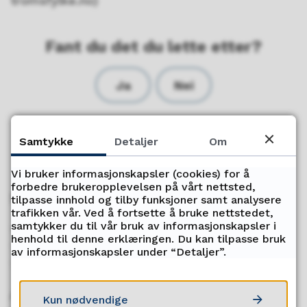
tromsfylke.no)
Fant du det du lette etter?
Ja
Nei
Samtykke
Detaljer
Om
Vi bruker informasjonskapsler (cookies) for å
forbedre brukeropplevelsen på vårt nettsted,
Servicetorget
tilpasse innhold og tilby funksjoner samt analysere
trafikken vår. Ved å fortsette å bruke nettstedet,
samtykker du til vår bruk av informasjonskapsler i
Telefon
henhold til denne erklæringen. Du kan tilpasse bruk
77 85 08 00 Skolested Finnfjordbotn
av informasjonskapsler under “Detaljer”.
77 78 87 20 Skolested Gibostad
Åpningstider
Kun nødvendige