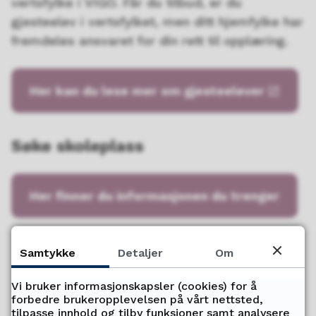
vertsfylke i VIGO. Får du tilbud, er du
gjesteelev i vertsfylket, men ditt hjemfylke har
fremdeles ansvaret for din rett til opplæring.
Her kan du lese mer om gjesteelever
Søke skoleplass
Her finner du informasjonen du trenger
Samtykke
Detaljer
Om
Fant du det du lette etter?
Vi bruker informasjonskapsler (cookies) for å
forbedre brukeropplevelsen på vårt nettsted,
Ja
Nei
tilpasse innhold og tilby funksjoner samt analysere