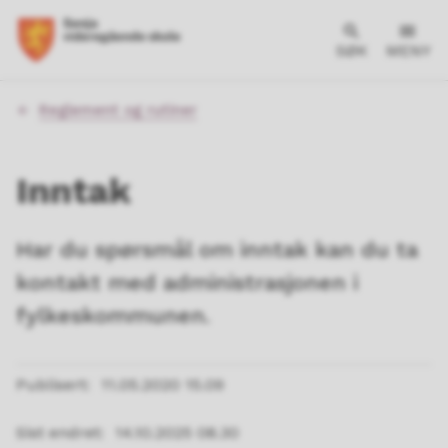
SØK
MENY
Du
Reglement og rutiner
er
her:
Inntak
Har du spørsmål om inntak kan du ta
kontakt med administrasjonen i
fylkeskommunen.
Publisert
11.05.2020 15.09
Sist endret
14.10.2025 08.30