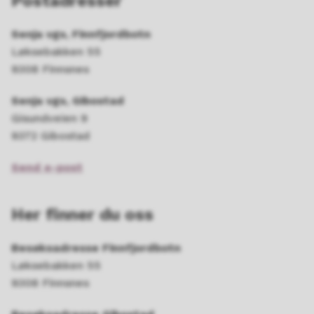
Postadresser
Senja vgs, Finnfjordbotn
Løksebakken 55
9308 Finnsnes
Senja vgs, Gibostad
Gisundveien 9
9372 Gibostad
Send e-post
Her finner du oss
Besøksadresse Finnfjordbotn
Løksebakken 55
9308 Finnsnes