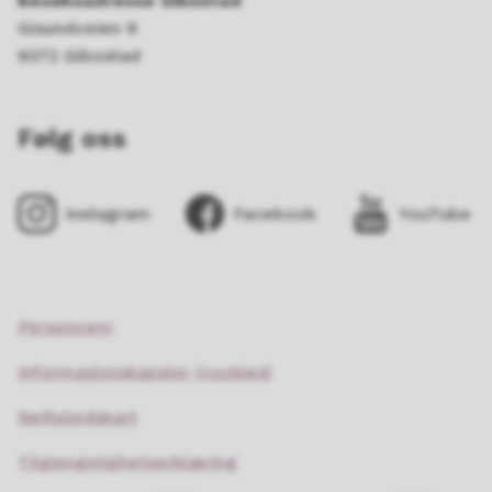
Besøksadresse Gibostad
Gisundveien 9
9372 Gibostad
Følg oss
Instagram
Facebook
YouTube
Personvern
Informasjonskapsler (cookies)
Nettstedskart
Tilgjengelighetserklæring