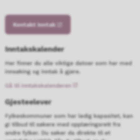
Kontakt inntak
Inntakskalender
Her finner du alle viktige datoer som har med
innsøking og inntak å gjøre.
Gå til inntakskalenderen
Gjesteelever
Fylkeskommuner som har ledig kapasitet, kan
gi tilbud til søkere med opplæringsrett fra
andre fylker. Du søker da direkte til et