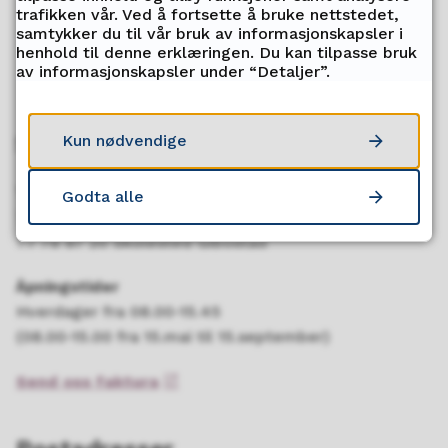
trafikken vår. Ved å fortsette å bruke nettstedet,
samtykker du til vår bruk av informasjonskapsler i
henhold til denne erklæringen. Du kan tilpasse bruk
av informasjonskapsler under “Detaljer”.
Servicetorget
Kun nødvendige
Telefon
Godta alle
77 85 08 00 Skolested Finnfjordbotn
77 78 87 20 Skolested Gibostad
Åpningstider
Hverdager fra 08.00-15.45
(08.00-15.00 fra 15.mai til 15.september)
Send oss faktura